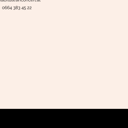
o(at)flutesinconcert.at
0664 383 45 22