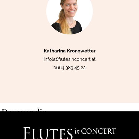
Katharina Kronowetter
info(at)flutesinconcert.at
0664 383 45 22
Das war die
Ankündigung
zur
Konzertreihe